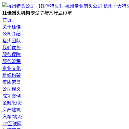
珏佳猎头机构
专注于猎头行业10年
首页
关于珏佳
公司介绍
猎头团队
我们优势
服务保障
服务流程
企业文化
组织构架
资质荣誉
公司释义
成功案例
金融/投资
房产建筑
汽车/物流
IT/互联网