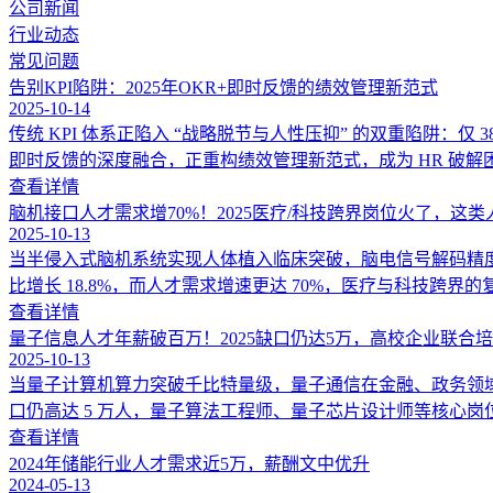
公司新闻
行业动态
常见问题
告别KPI陷阱：2025年OKR+即时反馈的绩效管理新范式
2025-10-14
传统 KPI 体系正陷入 “战略脱节与人性压抑” 的双重陷阱：仅
即时反馈的深度融合，正重构绩效管理新范式，成为 HR 破解困
查看详情
脑机接口人才需求增70%！2025医疗/科技跨界岗位火了，这
2025-10-13
当半侵入式脑机系统实现人体植入临床突破，脑电信号解码精度迈
比增长 18.8%，而人才需求增速更达 70%，医疗与科技跨界的
查看详情
量子信息人才年薪破百万！2025缺口仍达5万，高校企业联合
2025-10-13
当量子计算机算力突破千比特量级，量子通信在金融、政务领域实
口仍高达 5 万人，量子算法工程师、量子芯片设计师等核心岗位
查看详情
2024年储能行业人才需求近5万，薪酬文中优升
2024-05-13