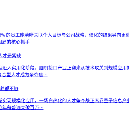
 38% 的员工能清晰关联个人目标与公司战略，僵化的结果导向更催生
局的核心抓手···
类人才最紧缺
入实用化阶段，脑机接口产业正迎来从技术攻关到规模应用的关键跃
复合型人才成为争夺焦···
培养都不够
现规模化应用，一场白热化的人才争夺战正席卷量子信息产业。20
年薪普遍突破百万···