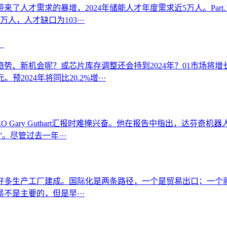
了人才需求的暴增，2024年储能人才年度需求近5万人。Part
人，人才缺口为103···
？
趋势、新机会呢？或芯片库存调整还会持到2024年？01市场将增
预2024年将同比20.2%增···
EO Gary Guthart汇报时难掩兴奋。他在报告中指出，达
。尽管过去一年···
的好多生产工厂建成。国际化是两条路径，一个是贸易出口；一
不是主要的，但是早···