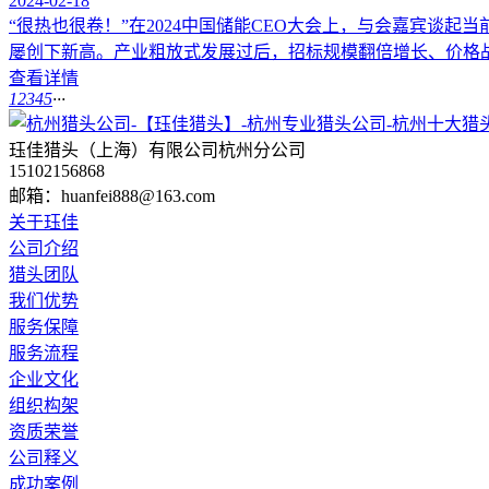
2024-02-18
“很热也很卷！”在2024中国储能CEO大会上，与会嘉宾谈
屡创下新高。产业粗放式发展过后，招标规模翻倍增长、价格战愈
查看详情
1
2
3
4
5
···
珏佳猎头（上海）有限公司杭州分公司
15102156868
邮箱：huanfei888@163.com
关于珏佳
公司介绍
猎头团队
我们优势
服务保障
服务流程
企业文化
组织构架
资质荣誉
公司释义
成功案例