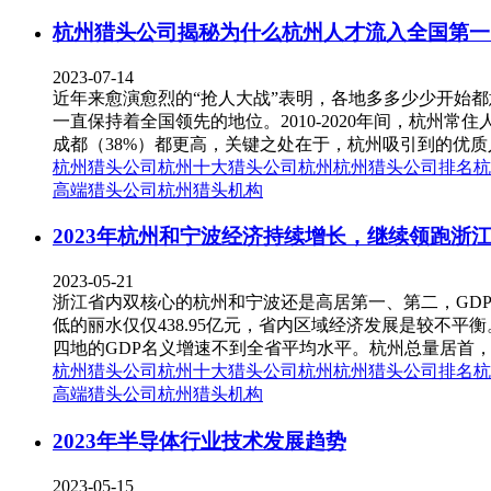
杭州猎头公司揭秘为什么杭州人才流入全国第一
2023-07-14
近年来愈演愈烈的“抢人大战”表明，各地多多少少开始
一直保持着全国领先的地位。2010-2020年间，杭州常
成都（38%）都更高，关键之处在于，杭州吸引到的优质人才
杭州猎头公司
杭州十大猎头公司
杭州
杭州猎头公司排名
杭
高端猎头公司
杭州猎头机构
2023年杭州和宁波经济持续增长，继续领跑浙
2023-05-21
浙江省内双核心的杭州和宁波还是高居第一、第二，GDP总
低的丽水仅仅438.95亿元，省内区域经济发展是较不平衡
四地的GDP名义增速不到全省平均水平。杭州总量居首，“经
杭州猎头公司
杭州十大猎头公司
杭州
杭州猎头公司排名
杭
高端猎头公司
杭州猎头机构
2023年半导体行业技术发展趋势
2023-05-15