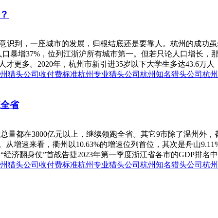
？
都意识到，一座城市的发展，归根结底还是要靠人。杭州的成功
住人口暴增37%，位列江浙沪所有城市第一。但若只论人口增长，那深
更多。2020年，杭州市新引进35岁以下大学生多达43.6万人，
州猎头公司收付费标准
杭州专业猎头公司
杭州知名猎头公司
杭州
江全省
量都在3800亿元以上，继续领跑全省。其它9市除了温州外，都
。从增速来看，衢州以10.63%的增速位列首位，其次是舟山9.1
济翻身仗”首战告捷2023年第一季度浙江省各市的GDP排名中，
州猎头公司收付费标准
杭州专业猎头公司
杭州知名猎头公司
杭州