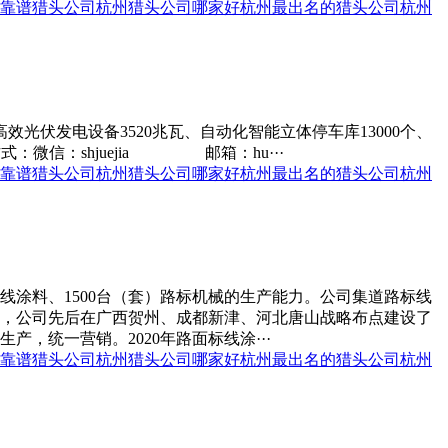
靠谱猎头公司
杭州猎头公司哪家好
杭州最出名的猎头公司
杭州
高效光伏发电设备3520兆瓦、自动化智能立体停车库13000个、
：微信：shjuejia 邮箱：hu···
靠谱猎头公司
杭州猎头公司哪家好
杭州最出名的猎头公司
杭州
标线涂料、1500台（套）路标机械的生产能力。公司集道路标线
来，公司先后在广西贺州、成都新津、河北唐山战略布点建设了
统一营销。2020年路面标线涂···
靠谱猎头公司
杭州猎头公司哪家好
杭州最出名的猎头公司
杭州