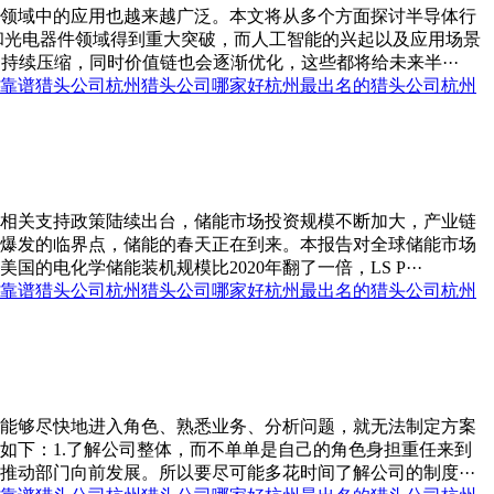
领域中的应用也越来越广泛。本文将从多个方面探讨半导体行
和光电器件领域得到重大突破，而人工智能的兴起以及应用场景
续压缩，同时价值链也会逐渐优化，这些都将给未来半···
靠谱猎头公司
杭州猎头公司哪家好
杭州最出名的猎头公司
杭州
相关支持政策陆续出台，储能市场投资规模不断加大，产业链
爆发的临界点，储能的春天正在到来。本报告对全球储能市场
化学储能装机规模比2020年翻了一倍，LS P···
靠谱猎头公司
杭州猎头公司哪家好
杭州最出名的猎头公司
杭州
能够尽快地进入角色、熟悉业务、分析问题，就无法制定方案
如下：1.了解公司整体，而不单单是自己的角色身担重任来到
动部门向前发展。所以要尽可能多花时间了解公司的制度···