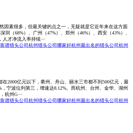
虽然因素很多，但最关键的点之一，无疑就是它近年来在这方面
圳（68%）、广州（47%）、郑州（46%）、西安（43%）、
人才净流入率持续···
靠谱猎头公司
杭州猎头公司哪家好
杭州最出名的猎头公司
杭州
在2000亿元以下，衢州、舟山、丽水三市都不到500亿元，最
1%，宁波位列第三，增速达8.12%。而杭州、台州、金华、湖州
杭州G···
靠谱猎头公司
杭州猎头公司哪家好
杭州最出名的猎头公司
杭州