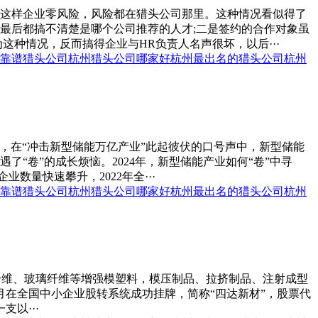
，这样企业零风险，风险都在猎头公司那里。这种情况看似得了
最后都搞不清楚是哪个公司推荐的人才;二是签约的合作对象虽
种情况，反而搞得企业与HR负责人名声很坏，以后···
靠谱猎头公司
杭州猎头公司哪家好
杭州最出名的猎头公司
杭州
年，在“冲击新型储能万亿产业”此起彼伏的口号声中，新型储能
“卷”的成长烦恼。2024年，新型储能产业如何“卷”中寻
量快速攀升，2022年全···
靠谱猎头公司
杭州猎头公司哪家好
杭州最出名的猎头公司
杭州
括碳纤维、玻璃纤维等增强模塑料，模压制品、拉挤制品、注射成型
 月在全国中小企业股转系统成功挂牌，简称“四达新材”，股票代
以···