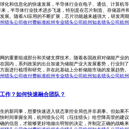
球化和信息化的快速发展，半导体行业在电子、通信、计算机等
年来，半导体行业技术进步飞速，特别是在芯片制造、存储器件
发展。随着AI应用的不断扩展，芯片功能越来越强大，研发周期持
州猎头公司收付费标准
杭州专业猎头公司
杭州知名猎头公司
杭州
网的重要组成部分和关键支撑技术。随着各国政府对储能产业的
在国内，系列政策的出台加速为储能产业大发展蓄势，行业到了
面进行梳理和研究，并在此基础上分析储能市场的发展趋势。美国的电
州猎头公司收付费标准
杭州专业猎头公司
杭州知名猎头公司
杭州
工作？如何快速融合团队？
生的新同事，想要快速进入状态掌控全局也并非易事。但如果不
快时间掌握全局，杭州猎头公司（珏佳猎头）给空降高管的建议
确的信息，才能够更好地做出明智的决定，并制定正确的战略来推