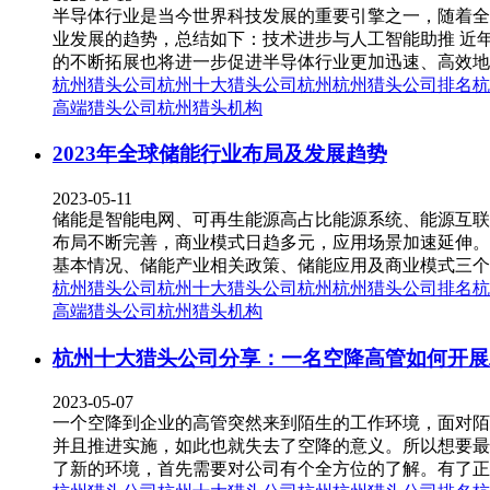
半导体行业是当今世界科技发展的重要引擎之一，随着全
业发展的趋势，总结如下：技术进步与人工智能助推 近
的不断拓展也将进一步促进半导体行业更加迅速、高效地
杭州猎头公司
杭州十大猎头公司
杭州
杭州猎头公司排名
杭
高端猎头公司
杭州猎头机构
2023年全球储能行业布局及发展趋势
2023-05-11
储能是智能电网、可再生能源高占比能源系统、能源互联
布局不断完善，商业模式日趋多元，应用场景加速延伸。
基本情况、储能产业相关政策、储能应用及商业模式三个方
杭州猎头公司
杭州十大猎头公司
杭州
杭州猎头公司排名
杭
高端猎头公司
杭州猎头机构
杭州十大猎头公司分享：一名空降高管如何开展
2023-05-07
一个空降到企业的高管突然来到陌生的工作环境，面对陌
并且推进实施，如此也就失去了空降的意义。所以想要最
了新的环境，首先需要对公司有个全方位的了解。有了正