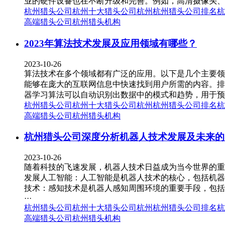
业的硬件设备也在不断升级和完善。例如，高清摄像头、
杭州猎头公司
杭州十大猎头公司
杭州
杭州猎头公司排名
杭
高端猎头公司
杭州猎头机构
2023年算法技术发展及应用领域有哪些？
2023-10-26
算法技术在多个领域都有广泛的应用。以下是几个主要领
能够在庞大的互联网信息中快速找到用户所需的内容。排
器学习算法可以自动识别出数据中的模式和趋势，用于预
杭州猎头公司
杭州十大猎头公司
杭州
杭州猎头公司排名
杭
高端猎头公司
杭州猎头机构
杭州猎头公司深度分析机器人技术发展及未来的
2023-10-26
随着科技的飞速发展，机器人技术日益成为当今世界的重
发展人工智能：人工智能是机器人技术的核心，包括机器
技术：感知技术是机器人感知周围环境的重要手段，包括
···
杭州猎头公司
杭州十大猎头公司
杭州
杭州猎头公司排名
杭
高端猎头公司
杭州猎头机构