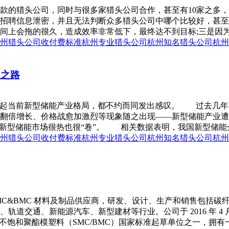
款的猎头公司，同时与很多家猎头公司合作，甚至有10家之多
招聘信息泄密，并且无法判断众多猎头公司中哪个比较好，甚至
上会拖的很久，造成效率非常低下，最终达不到目标;三是因为这
州猎头公司收付费标准
杭州专业猎头公司
杭州知名猎头公司
杭州
展之路
嘉宾谈起当前新型储能产业格局，都不约而同发出感叹。 过去几
倍增长、价格战愈加激烈等现象随之出现——新型储能产业遭遇了
新型储能市场很热也很“卷”。 相关数据表明，我国新型储能企业数
州猎头公司收付费标准
杭州专业猎头公司
杭州知名猎头公司
杭州
 SMC&BMC 材料及制品供应商，研发、设计、生产和销售包
道交通、新能源汽车、新型建材等行业。公司于 2016 年 4
强不饱和聚酯模塑料（SMC/BMC）国家标准起草单位之一，拥有一支