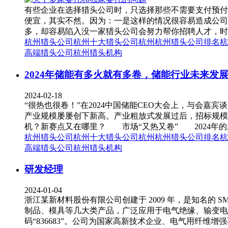
有些企业在选择猎头公司时，只选择那些不需要支付预付
便宜，其实不然。因为：一是这样的情况很容易造成公司
多，却容易陷入没一家猎头公司会努力帮你招聘人才，时间
杭州猎头公司
杭州十大猎头公司
杭州
杭州猎头公司排名
杭
高端猎头公司
杭州猎头机构
2024年储能有多火就有多卷，储能行业未来发
2024-02-18
“很热也很卷！”在2024中国储能CEO大会上，与会
产业规模屡屡创下新高。产业粗放式发展过后，招标规模翻
机？新赛点又在哪里？ 市场“又热又卷” 2024年的
杭州猎头公司
杭州十大猎头公司
杭州
杭州猎头公司排名
杭
高端猎头公司
杭州猎头机构
研发经理
2024-01-04
浙江某新材料股份有限公司创建于 2009 年，是知名的
制品、模具等几大类产品，广泛应用于电气绝缘、输变电、轨
码“836683”。公司为国家高新技术企业、电气用纤维增