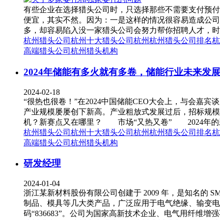
有些企业在选择猎头公司时，只选择那些不需要支付预付
便宜，其实不然。因为：一是这样的情况很容易造成公司
多，却容易陷入没一家猎头公司会努力帮你招聘人才，时间
杭州猎头公司
杭州十大猎头公司
杭州
杭州猎头公司排名
杭
高端猎头公司
杭州猎头机构
2024年储能有多火就有多卷，储能行业未来发
2024-02-18
“很热也很卷！”在2024中国储能CEO大会上，与会
产业规模屡屡创下新高。产业粗放式发展过后，招标规模翻
机？新赛点又在哪里？ 市场“又热又卷” 2024年的
杭州猎头公司
杭州十大猎头公司
杭州
杭州猎头公司排名
杭
高端猎头公司
杭州猎头机构
研发经理
2024-01-04
浙江某新材料股份有限公司创建于 2009 年，是知名的
制品、模具等几大类产品，广泛应用于电气绝缘、输变电、轨
码“836683”。公司为国家高新技术企业、电气用纤维增