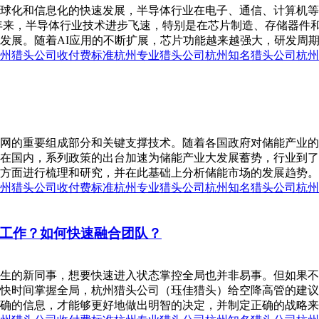
球化和信息化的快速发展，半导体行业在电子、通信、计算机等
年来，半导体行业技术进步飞速，特别是在芯片制造、存储器件
发展。随着AI应用的不断扩展，芯片功能越来越强大，研发周期持
州猎头公司收付费标准
杭州专业猎头公司
杭州知名猎头公司
杭州
网的重要组成部分和关键支撑技术。随着各国政府对储能产业的
在国内，系列政策的出台加速为储能产业大发展蓄势，行业到了
面进行梳理和研究，并在此基础上分析储能市场的发展趋势。美国的电
州猎头公司收付费标准
杭州专业猎头公司
杭州知名猎头公司
杭州
工作？如何快速融合团队？
生的新同事，想要快速进入状态掌控全局也并非易事。但如果不
快时间掌握全局，杭州猎头公司（珏佳猎头）给空降高管的建议
确的信息，才能够更好地做出明智的决定，并制定正确的战略来推