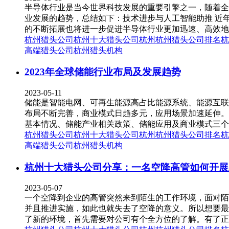
半导体行业是当今世界科技发展的重要引擎之一，随着全
业发展的趋势，总结如下：技术进步与人工智能助推 近
的不断拓展也将进一步促进半导体行业更加迅速、高效地
杭州猎头公司
杭州十大猎头公司
杭州
杭州猎头公司排名
杭
高端猎头公司
杭州猎头机构
2023年全球储能行业布局及发展趋势
2023-05-11
储能是智能电网、可再生能源高占比能源系统、能源互联
布局不断完善，商业模式日趋多元，应用场景加速延伸。
基本情况、储能产业相关政策、储能应用及商业模式三个方
杭州猎头公司
杭州十大猎头公司
杭州
杭州猎头公司排名
杭
高端猎头公司
杭州猎头机构
杭州十大猎头公司分享：一名空降高管如何开展
2023-05-07
一个空降到企业的高管突然来到陌生的工作环境，面对陌
并且推进实施，如此也就失去了空降的意义。所以想要最
了新的环境，首先需要对公司有个全方位的了解。有了正