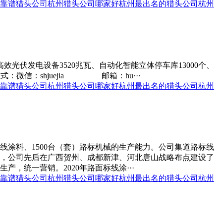
靠谱猎头公司
杭州猎头公司哪家好
杭州最出名的猎头公司
杭州
高效光伏发电设备3520兆瓦、自动化智能立体停车库13000个、
：微信：shjuejia 邮箱：hu···
靠谱猎头公司
杭州猎头公司哪家好
杭州最出名的猎头公司
杭州
标线涂料、1500台（套）路标机械的生产能力。公司集道路标线
来，公司先后在广西贺州、成都新津、河北唐山战略布点建设了
统一营销。2020年路面标线涂···
靠谱猎头公司
杭州猎头公司哪家好
杭州最出名的猎头公司
杭州