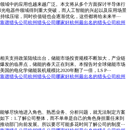
领域中的应用也越来越广泛。本文将从多个方面探讨半导体行
和光电器件领域得到重大突破，而人工智能的兴起以及应用场景
续压缩，同时价值链也会逐渐优化，这些都将给未来半···
靠谱猎头公司
杭州猎头公司哪家好
杭州最出名的猎头公司
杭州
相关支持政策陆续出台，储能市场投资规模不断加大，产业链
爆发的临界点，储能的春天正在到来。本报告对全球储能市场
化学储能装机规模比2020年翻了一倍，LS P···
靠谱猎头公司
杭州猎头公司哪家好
杭州最出名的猎头公司
杭州
能够尽快地进入角色、熟悉业务、分析问题，就无法制定方案
如下：1.了解公司整体，而不单单是自己的角色身担重任来到
动部门向前发展。所以要尽可能多花时间了解公司的制度···