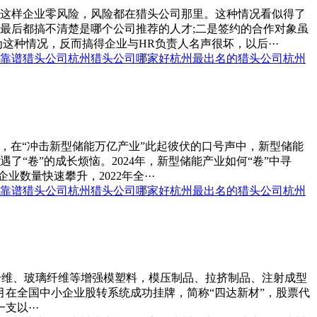
，这样企业零风险，风险都在猎头公司那里。这种情况看似得了
最后都搞不清楚是哪个公司推荐的人才;二是签约的合作对象虽
种情况，反而搞得企业与HR负责人名声很坏，以后···
靠谱猎头公司
杭州猎头公司哪家好
杭州最出名的猎头公司
杭州
年，在“冲击新型储能万亿产业”此起彼伏的口号声中，新型储能
“卷”的成长烦恼。2024年，新型储能产业如何“卷”中寻
量快速攀升，2022年全···
靠谱猎头公司
杭州猎头公司哪家好
杭州最出名的猎头公司
杭州
括碳纤维、玻璃纤维等增强模塑料，模压制品、拉挤制品、注射成型
 月在全国中小企业股转系统成功挂牌，简称“四达新材”，股票代
以···