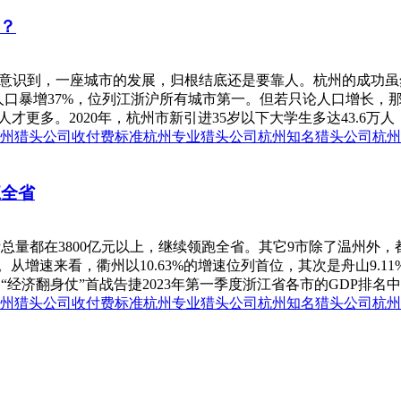
？
都意识到，一座城市的发展，归根结底还是要靠人。杭州的成功
住人口暴增37%，位列江浙沪所有城市第一。但若只论人口增长，那深
更多。2020年，杭州市新引进35岁以下大学生多达43.6万人，
州猎头公司收付费标准
杭州专业猎头公司
杭州知名猎头公司
杭州
江全省
量都在3800亿元以上，继续领跑全省。其它9市除了温州外，都
。从增速来看，衢州以10.63%的增速位列首位，其次是舟山9.1
济翻身仗”首战告捷2023年第一季度浙江省各市的GDP排名中，
州猎头公司收付费标准
杭州专业猎头公司
杭州知名猎头公司
杭州