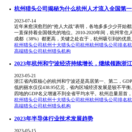
杭州猎头公司揭秘为什么杭州人才流入全国第一
2023-07-14
近年来愈演愈烈的“抢人大战”表明，各地多多少少开始
一直保持着全国领先的地位。2010-2020年间，杭州常
成都（38%）都更高，关键之处在于，杭州吸引到的优质人才
杭州猎头公司
杭州十大猎头公司
杭州
杭州猎头公司排名
杭
高端猎头公司
杭州猎头机构
2023年杭州和宁波经济持续增长，继续领跑浙
2023-05-21
浙江省内双核心的杭州和宁波还是高居第一、第二，GDP总
低的丽水仅仅438.95亿元，省内区域经济发展是较不平衡
四地的GDP名义增速不到全省平均水平。杭州总量居首，“经
杭州猎头公司
杭州十大猎头公司
杭州
杭州猎头公司排名
杭
高端猎头公司
杭州猎头机构
2023年半导体行业技术发展趋势
2023-05-15