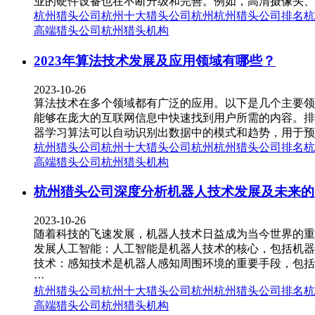
业的硬件设备也在不断升级和完善。例如，高清摄像头、
杭州猎头公司
杭州十大猎头公司
杭州
杭州猎头公司排名
杭
高端猎头公司
杭州猎头机构
2023年算法技术发展及应用领域有哪些？
2023-10-26
算法技术在多个领域都有广泛的应用。以下是几个主要领
能够在庞大的互联网信息中快速找到用户所需的内容。排
器学习算法可以自动识别出数据中的模式和趋势，用于预
杭州猎头公司
杭州十大猎头公司
杭州
杭州猎头公司排名
杭
高端猎头公司
杭州猎头机构
杭州猎头公司深度分析机器人技术发展及未来的
2023-10-26
随着科技的飞速发展，机器人技术日益成为当今世界的重
发展人工智能：人工智能是机器人技术的核心，包括机器
技术：感知技术是机器人感知周围环境的重要手段，包括
···
杭州猎头公司
杭州十大猎头公司
杭州
杭州猎头公司排名
杭
高端猎头公司
杭州猎头机构