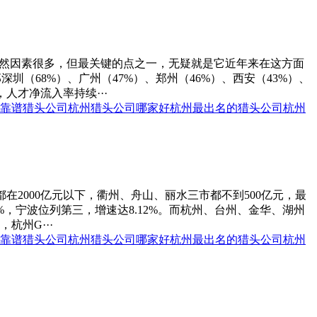
虽然因素很多，但最关键的点之一，无疑就是它近年来在这方面
圳（68%）、广州（47%）、郑州（46%）、西安（43%）、
人才净流入率持续···
靠谱猎头公司
杭州猎头公司哪家好
杭州最出名的猎头公司
杭州
在2000亿元以下，衢州、舟山、丽水三市都不到500亿元，最
1%，宁波位列第三，增速达8.12%。而杭州、台州、金华、湖州
杭州G···
靠谱猎头公司
杭州猎头公司哪家好
杭州最出名的猎头公司
杭州