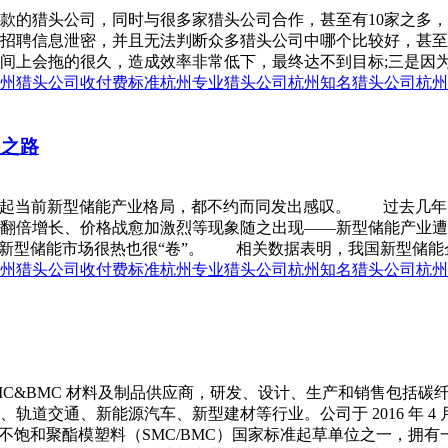
款的猎头公司，同时与很多家猎头公司合作，甚至有10家之多
招聘信息泄密，并且无法判断众多猎头公司中哪个比较好，甚至
上会拖的很久，造成效率非常低下，最终达不到目标;三是因为这
州猎头公司收付费标准
杭州专业猎头公司
杭州知名猎头公司
杭州
展之路
嘉宾谈起当前新型储能产业格局，都不约而同发出感叹。 过去几
倍增长、价格战愈加激烈等现象随之出现——新型储能产业遭遇了
新型储能市场很热也很“卷”。 相关数据表明，我国新型储能企业数
州猎头公司收付费标准
杭州专业猎头公司
杭州知名猎头公司
杭州
 SMC&BMC 材料及制品供应商，研发、设计、生产和销售包
道交通、新能源汽车、新型建材等行业。公司于 2016 年 4
强不饱和聚酯模塑料（SMC/BMC）国家标准起草单位之一，拥有一支