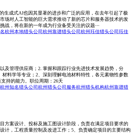
代表的生成式AI也因其显著的进步和广泛的应用，在去年引起了极
市场对人工智能的巨大需求推动了新的芯片和服务器技术的发
战，将在新的一年成为行业备受关注的议题···
名
杭州本地猎头公司
杭州靠谱猎头公司
杭州珏佳猎头公司
珏佳
以及管理供应商；2. 掌握和跟踪行业先进技术发展趋势，分
、材料学等专业；2、深刻理解电池材料特性，各元素物性参数
支持的能力。职位周期：26天
杭州知名猎头公司
杭州猎头公司服务
杭州猎头机构
杭州靠谱猎
项目方案设计、投标及施工图设计阶段，负责在满足项目要求的
与设计，工程质量控制及改进工作；5、负责确定项目的主要结构