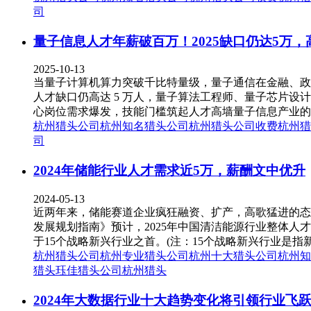
司
量子信息人才年薪破百万！2025缺口仍达5万
2025-10-13
当量子计算机算力突破千比特量级，量子通信在金融、政务
人才缺口仍高达 5 万人，量子算法工程师、量子芯片
心岗位需求爆发，技能门槛筑起人才高墙量子信息产业的岗
杭州猎头公司
杭州知名猎头公司
杭州猎头公司收费
杭州猎
司
2024年储能行业人才需求近5万，薪酬文中优升
2024-05-13
近两年来，储能赛道企业疯狂融资、扩产，高歌猛进的态势亦
发展规划指南》预计，2025年中国清洁能源行业整体人才需求
于15个战略新兴行业之首。(注：15个战略新兴行业是指
杭州猎头公司
杭州专业猎头公司
杭州十大猎头公司
杭州知
猎头
珏佳猎头公司
杭州猎头
2024年大数据行业十大趋势变化将引领行业飞