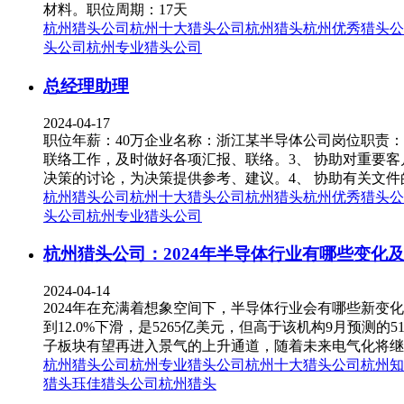
材料。职位周期：17天
杭州猎头公司
杭州十大猎头公司
杭州猎头
杭州优秀猎头公
头公司
杭州专业猎头公司
总经理助理
2024-04-17
职位年薪：40万企业名称：浙江某半导体公司岗位职责：
联络工作，及时做好各项汇报、联络。3、 协助对重要
决策的讨论，为决策提供参考、建议。4、 协助有关文件
杭州猎头公司
杭州十大猎头公司
杭州猎头
杭州优秀猎头公
头公司
杭州专业猎头公司
杭州猎头公司：2024年半导体行业有哪些变化
2024-04-14
2024年在充满着想象空间下，半导体行业会有哪些新变化
到12.0%下滑，是5265亿美元，但高于该机构9月预测的51
子板块有望再进入景气的上升通道，随着未来电气化将继续
杭州猎头公司
杭州专业猎头公司
杭州十大猎头公司
杭州知
猎头
珏佳猎头公司
杭州猎头