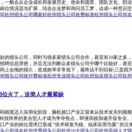
，一般会从企业成长和发展历史、使命和愿景、团队文化、职业
位情况适当扩展，结合企业梦和询问员工梦，达成一种意识交融。
司
杭州猎头公司哪家好
杭州猎头公司收费标准
杭州猎头公司排名
款的猎头公司，同时与很多家猎头公司合作，甚至有10家之多
招聘信息泄密，并且无法判断众多猎头公司中哪个比较好，甚至
上会拖的很久，造成效率非常低下，最终达不到目标;三是因为这
州猎头公司收付费标准
杭州专业猎头公司
杭州知名猎头公司
杭州
界岗位火了，这类人才最紧缺
精度迈入实用化阶段，脑机接口产业正迎来从技术攻关到规模应用的
，医疗与科技跨界的复合型人才成为争夺焦点，即便高校加速开设专
产业的岗位需求已形成 “技术研发为核、临床应用为翼” 的立体
头公司排名
杭州优秀猎头公司
杭州10大猎头公司
杭州高端人才猎