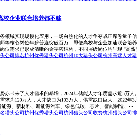
，高校企业联合培养都不够
领域实现规模化应用，一场白热化的人才争夺战正席卷量子信息产业。
设计师等核心岗位年薪普遍突破百万，即便高校与企业加速联合培
位需求已形成清晰的金字塔结构，不同层级岗位均呈现 “高薪资、
头公司排名
杭州优秀猎头公司
杭州10大猎头公司
杭州高端人才猎
带来了人才需求的暴增，2024年储能人才年度需求近5万人。Pa
为120万人，人才缺口为103万人，供需缺口巨大。2022年3月
新能源、新材料、新能源汽车、绿色低碳、芯片、智能制造、···
名猎头公司
杭州优秀猎头公司
杭州猎头公司收费
杭州猎头公司排
跃