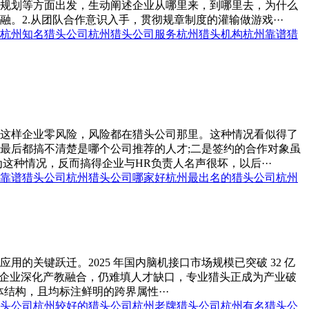
规划等方面出发，生动阐述企业从哪里来，到哪里去，为什么
2.从团队合作意识入手，贯彻规章制度的灌输做游戏···
杭州知名猎头公司
杭州猎头公司服务
杭州猎头机构
杭州靠谱猎
，这样企业零风险，风险都在猎头公司那里。这种情况看似得了
最后都搞不清楚是哪个公司推荐的人才;二是签约的合作对象虽
种情况，反而搞得企业与HR负责人名声很坏，以后···
靠谱猎头公司
杭州猎头公司哪家好
杭州最出名的猎头公司
杭州
关键跃迁。2025 年国内脑机接口市场规模已突破 32 亿
业、企业深化产教融合，仍难填人才缺口，专业猎头正成为产业破
结构，且均标注鲜明的跨界属性···
头公司
杭州较好的猎头公司
杭州老牌猎头公司
杭州有名猎头公