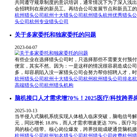
共同遵守规章制度的意识培训，通常情况下为了深入浅出
会招聘到在座的新员工。再结合公司发展节点和新员工的岗
杭州猎头公司
杭州十大猎头公司
杭州猎头
杭州优秀猎头公
头公司
杭州专业猎头公司
关于多家委托和独家委托的问题
2023-04-07
有些企业在选择猎头公司时，只选择那些不需要支付预付
便宜，其实不然。因为：一是这样的情况很容易造成公司
多，却容易陷入没一家猎头公司会努力帮你招聘人才，时间
杭州猎头公司
杭州十大猎头公司
杭州
杭州猎头公司排名
杭
高端猎头公司
杭州猎头机构
脑机接口人才需求增70%！2025医疗/科技跨
2025-10-13
当半侵入式脑机系统实现人体植入临床突破，脑电信号解码
元，同比增长 18.8%，而人才需求增速更达 70%
局的核心纽带。核心岗位爆发，跨界技能成硬通货脑机接口
杭州猎头公司
杭州知名猎头公司
杭州猎头公司收费
杭州猎