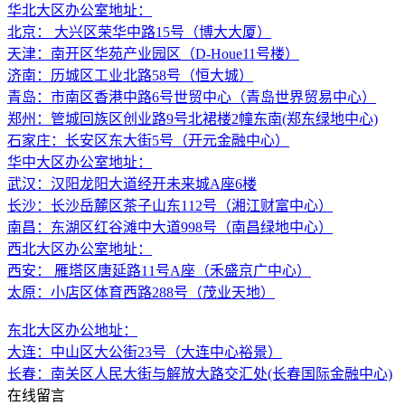
华北大区办公室地址：
北京： 大兴区荣华中路15号（博大大厦）
天津：南开区华苑产业园区（D-Houe11号楼）
济南：历城区工业北路58号（恒大城）
青岛：市南区香港中路6号世贸中心（青岛世界贸易中心）
郑州：管城回族区创业路9号北裙楼2幢东南(郑东绿地中心)
石家庄：长安区东大街5号（开元金融中心）
华中大区办公室地址：
武汉：汉阳龙阳大道经开未来城A座6楼
长沙：长沙岳麓区茶子山东112号（湘江财富中心）
南昌：东湖区红谷滩中大道998号（南昌绿地中心）
西北大区办公室地址：
西安： 雁塔区唐延路11号A座（禾盛京广中心）
太原：小店区体育西路288号（茂业天地）
东北大区办公地址：
大连：中山区大公街23号（大连中心裕景）
长春：南关区人民大街与解放大路交汇处(长春国际金融中心)
在线留言