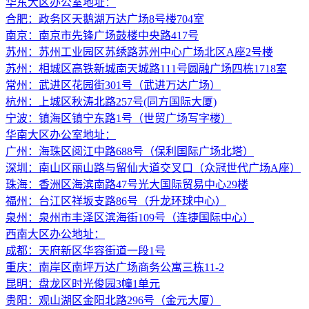
华东大区办公室地址：
合肥：政务区天鹅湖万达广场8号楼704室
南京：南京市先锋广场鼓楼中央路417号
苏州：苏州工业园区苏绣路苏州中心广场北区A座2号楼
苏州：相城区高铁新城南天城路111号圆融广场四栋1718室
常州：武进区花园街301号（武进万达广场）
杭州：上城区秋涛北路257号(同方国际大厦)
宁波：镇海区镇宁东路1号（世贸广场写字楼）
华南大区办公室地址：
广州：海珠区阅江中路688号（保利国际广场北塔）
深圳：南山区丽山路与留仙大道交叉口（众冠世代广场A座）
珠海：香洲区海滨南路47号光大国际贸易中心29楼
福州：台江区祥坂支路86号（升龙环球中心）
泉州：泉州市丰泽区滨海街109号（连捷国际中心）
西南大区办公地址：
成都：天府新区华容街道一段1号
重庆：南岸区南坪万达广场商务公寓三栋11-2
昆明：盘龙区时光俊园3幢1单元
贵阳：观山湖区金阳北路296号（金元大厦）