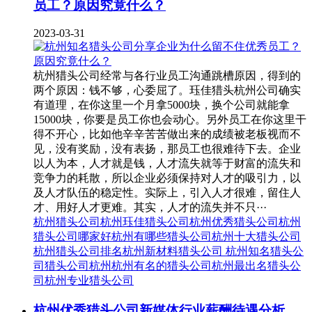
员工？原因究竟什么？
2023-03-31
杭州猎头公司经常与各行业员工沟通跳槽原因，得到的
两个原因：钱不够，心委屈了。珏佳猎头杭州公司确实
有道理，在你这里一个月拿5000块，换个公司就能拿
15000块，你要是员工你也会动心。另外员工在你这里干
得不开心，比如他辛辛苦苦做出来的成绩被老板视而不
见，没有奖励，没有表扬，那员工也很难待下去。企业
以人为本，人才就是钱，人才流失就等于财富的流失和
竞争力的耗散，所以企业必须保持对人才的吸引力，以
及人才队伍的稳定性。实际上，引入人才很难，留住人
才、用好人才更难。其实，人才的流失并不只···
杭州猎头公司
杭州珏佳猎头公司
杭州优秀猎头公司
杭州
猎头公司哪家好
杭州有哪些猎头公司
杭州十大猎头公司
杭州猎头公司排名
杭州新材料猎头公司
杭州知名猎头公
司
猎头公司杭州
杭州有名的猎头公司
杭州最出名猎头公
司
杭州专业猎头公司
杭州优秀猎头公司新媒体行业薪酬待遇分析