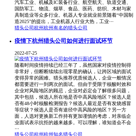
汽车工业、机械及IC装备行业、航空航天、轨道交通、
国防军工、物流、烟草、食品、医药、纺织、木材与家
具制造业等众多行业。机器人专业就业前景随着“中国制
造2025”的提出，工业机器人行业大热，工业···
猎头公司杭州
杭州有名的猎头公司
疫情下杭州猎头公司如何进行面试环节
2022-07-25
随着时间疫情持续已经三年了，虽然国家对疫情控制得
非常好，但断断续续出现零星的确认，让跨区域的面试
变得异常的困难。猎头推荐优质候选人，企业一般情况
都需要进行一到两次的面试。但由于受限于核酸时效和
企业对风险地区的顾忌，企业对必定会了解很多问题，
其中包括，候选人所在地是否中高风险地区？候选人是
否有48小时核酸检测报告？候选人最近是否有发烧感冒
等症状？候选人是否有途径中高风险的地区？另一方
面，人选对更换新工作持有更加谨慎的考虑，对亲临企
业面试表示抗拒的越来越多。可以理解，谁知道会不会
···
猎头公司杭州
杭州知名猎头公司