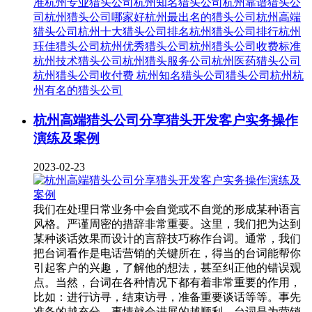
准
杭州专业猎头公司
杭州知名猎头公司
杭州靠谱猎头公
司
杭州猎头公司哪家好
杭州最出名的猎头公司
杭州高端
猎头公司
杭州十大猎头公司排名
杭州猎头公司排行
杭州
珏佳猎头公司
杭州优秀猎头公司
杭州猎头公司收费标准
杭州技术猎头公司
杭州猎头服务公司
杭州医药猎头公司
杭州猎头公司收付费
杭州知名猎头公司
猎头公司杭州
杭
州有名的猎头公司
杭州高端猎头公司分享猎头开发客户实务操作
演练及案例
2023-02-23
我们在处理日常业务中会自觉或不自觉的形成某种语言
风格。严谨周密的措辞非常重要。这里，我们把为达到
某种谈话效果而设计的言辞技巧称作台词。通常，我们
把台词看作是电话营销的关键所在，得当的台词能帮你
引起客户的兴趣，了解他的想法，甚至纠正他的错误观
点。当然，台词在各种情况下都有着非常重要的作用，
比如：进行访寻，结束访寻，准备重要谈话等等。事先
准备的越充分，事情就会进展的越顺利。台词是为营销