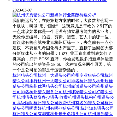
2023-03-07
我们做运营的，在做策划方案的时候，大多数都会写一
个板块，叫做“用户画像”，这玩意儿是干啥的？剩下的
一点建议如果你是一个还没有独立思考能力的从业者，
无论你是编导、拍摄、剪辑、运营、艺人中的哪一位，
建议你有机会就去北京杭州历练一下，去之前有一点小
建议：不要被思考固化得太严重了。直接了当回答大部
分新媒体从业者的问题：1.这行业工资水准到底如何？
挺高的，打开 BOSS 直聘，你会发现很多招新媒体运营
的公司给出的薪资是 5k-6k，这种情况分两个原因，第
一个是公司招的都是干运营杂活的，···
杭州猎头公司
杭州十大猎头公司
杭州专业猎头公司
杭州
猎头公司排行
杭州十大猎头公司排名
杭州猎头
杭州珏佳
猎头公司
杭州优秀猎头公司
杭州靠谱猎头公司
杭州猎头
公司排名
杭州猎头服务公司
杭州哪家猎头公司好
猎头公
司杭州
猎头薪资多少
猎头 收费
杭州猎头机构
杭州猎头公
司高级顾问
杭州猎头公司收费
杭州有名的猎头公司
杭州
猎头公司哪家好
杭州有哪些猎头公司
杭州知名猎头公司
杭州猎头公司有哪些
杭州最出名猎头公司
杭州服务猎头