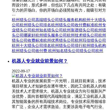
而设计的，形式多样，但也以下几点有共同之处：有吸
引力的开场白。你的开场白必须简短有力，能吸引对方
···
杭州猎头公司
高端猎头公司
猎头服务机构
杭州十大猎头
公司
杭州猎头公司排名
杭州猎头公司收付费标准
杭州专
业猎头公司
杭州知名猎头公司
杭州靠谱猎头公司
杭州猎
头公司哪家好
杭州猎头服务公司
杭州技术猎头公司
杭州
猎头公司收费标准
杭州优秀猎头公司
杭州珏佳猎头公司
杭州十大猎头公司排名
杭州猎头公司排行
杭州猎头机构
杭州猎头公司收付费
杭州知名猎头公司
猎头公司杭州
机器人专业就业前景如何？
2022-09-17
机器人专业的发展前景一片光明，且就目前来说，技术
项目研发人才短缺也在逐年增大，因此工业机器人的相
关技术人才需求很大。机器人专业就业方向引领新兴产
业优势，面向首都现代高端制造业，满足工业机器人及
其智能装备的所有高端技术岗位。专业技术应用领域非
常广泛，企业人才需求急迫。主要涉及电子电气行业、